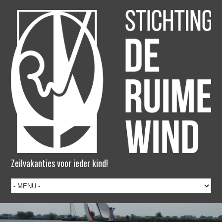
Zeilvakanties voor ieder kind!