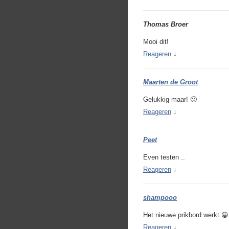
Thomas Broer
Mooi dit!
Reageren
↓
Maarten de Groot
Gelukkig maar! 🙂
Reageren
↓
Peet
Even testen ..
Reageren
↓
shampooo
Het nieuwe prikbord werkt 😀
Reageren
↓