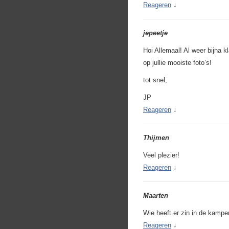
Reageren
↓
jepeetje
Hoi Allemaal! Al weer bijna 
op jullie mooiste foto’s!
tot snel,
JP
Reageren
↓
Thijmen
Veel plezier!
Reageren
↓
Maarten
Wie heeft er zin in de kampe
Reageren
↓