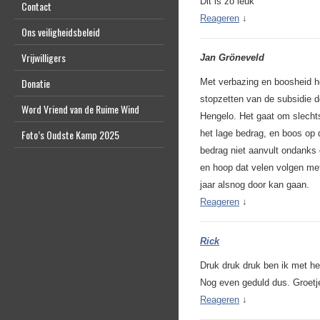
Dit is zo leuk
Contact
Reageren
↓
Ons veiligheidsbeleid
Vrijwilligers
Jan Gröneveld
Donatie
Met verbazing en boosheid he
stopzetten van de subsidie d
Word Vriend van de Ruime Wind
Hengelo. Het gaat om slecht
Foto’s Oudste Kamp 2025
het lage bedrag, en boos op 
bedrag niet aanvult ondanks
en hoop dat velen volgen met
jaar alsnog door kan gaan.
Reageren
↓
Rick
Druk druk druk ben ik met het
Nog even geduld dus. Groetj
Reageren
↓