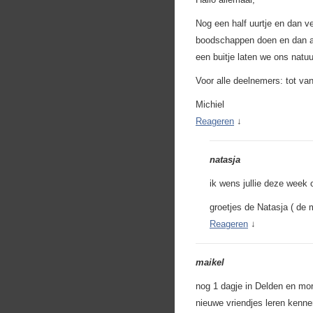
Nog een half uurtje en dan v
boodschappen doen en dan al
een buitje laten we ons natuu
Voor alle deelnemers: tot v
Michiel
Reageren
↓
natasja
ik wens jullie deze week
groetjes de Natasja ( de
Reageren
↓
maikel
nog 1 dagje in Delden en mo
nieuwe vriendjes leren kenne