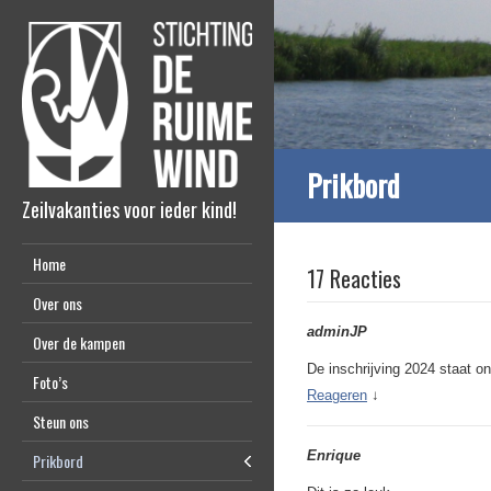
Prikbord
Zeilvakanties voor ieder kind!
Home
17 Reacties
Over ons
adminJP
Over de kampen
De inschrijving 2024 staat on
Foto’s
Reageren
↓
Steun ons
Enrique
Prikbord