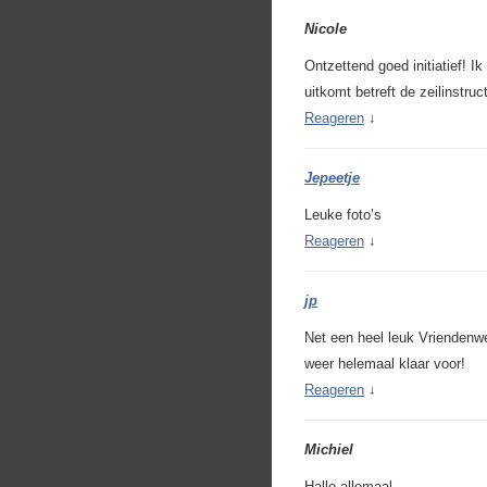
Nicole
Ontzettend goed initiatief! I
uitkomt betreft de zeilinstru
Reageren
↓
Jepeetje
Leuke foto’s
Reageren
↓
jp
Net een heel leuk Vriendenwe
weer helemaal klaar voor!
Reageren
↓
Michiel
Hallo allemaal,