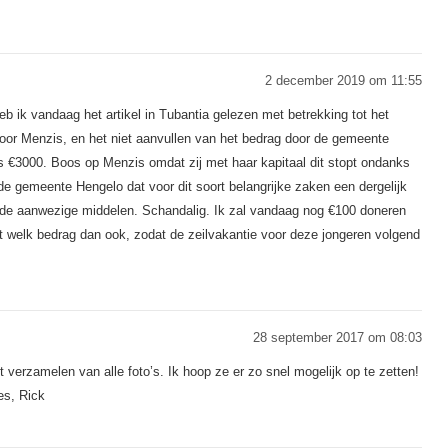
2 december 2019 om 11:55
b ik vandaag het artikel in Tubantia gelezen met betrekking tot het
oor Menzis, en het niet aanvullen van het bedrag door de gemeente
s €3000. Boos op Menzis omdat zij met haar kapitaal dit stopt ondanks
de gemeente Hengelo dat voor dit soort belangrijke zaken een dergelijk
 de aanwezige middelen. Schandalig. Ik zal vandaag nog €100 doneren
 welk bedrag dan ook, zodat de zeilvakantie voor deze jongeren volgend
28 september 2017 om 08:03
 verzamelen van alle foto’s. Ik hoop ze er zo snel mogelijk op te zetten!
es, Rick