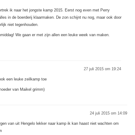
ertrek ik naar het jongste kamp 2015. Eerst nog even met Perry
les in de boerderij klaarmaken. De zon schijnt nu nog, maar ook door
rlijk niet tegenhouden.
anmiddag! We gaan er met zijn allen een leuke week van maken.
27 juli 2015 om 19:24
 ook een leuke zeilkamp toe
 moeder van Maikel grimm)
24 juli 2015 om 14:09
rgen van uit Hengelo lekker naar kamp ik kan haast niet wachten om
n