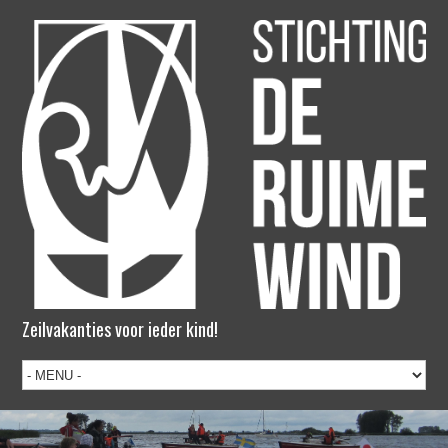
Zeilvakanties voor ieder kind!