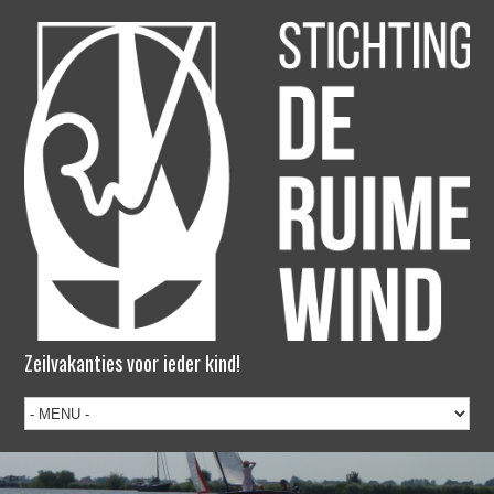
Zeilvakanties voor ieder kind!