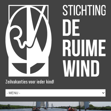
Zeilvakanties voor ieder kind!