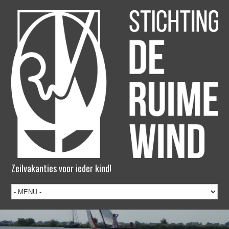
Zeilvakanties voor ieder kind!