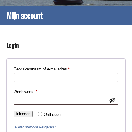
Mijn account
Login
Vereist
Gebruikersnaam of e-mailadres
*
Vereist
Wachtwoord
*
Inloggen
Onthouden
Je wachtwoord vergeten?