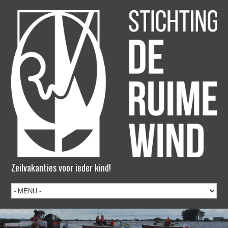
Zeilvakanties voor ieder kind!