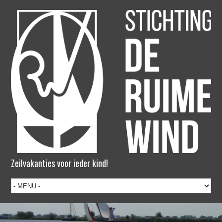
Zeilvakanties voor ieder kind!