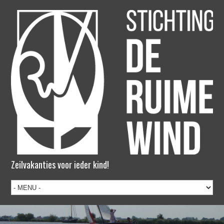
Zeilvakanties voor ieder kind!